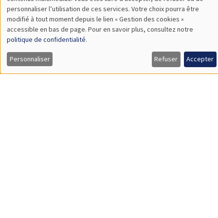
TBA
des
personnaliser l’utilisation de ces services. Votre choix pourra être
modifié à tout moment depuis le lien « Gestion des cookies »
données
accessible en bas de page. Pour en savoir plus, consultez notre
personnelles
politique de confidentialité
.
SÉMINAIRES GÉNÉRAUX
AMSE SEMINAR
et
Personnaliser
Refuser
Accepter
Îlot Bernard du Bois
Amphithéâtre
des
Lundi 9 novembre 2026
cookies
11:30 à 12:45
Amelie Schiprowski
University of Bonn
SÉMINAIRES GÉNÉRAUX
AMSE SEMINAR
Îlot Bernard du Bois
Amphithéâtre
Lundi 16 novembre 2026
11:30 à 12:45