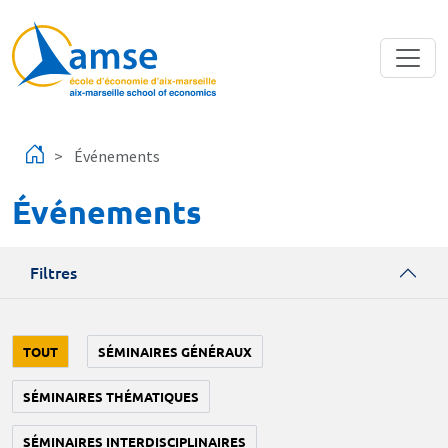
Aller au contenu principal
Événements
Événements
Filtres
TOUT
SÉMINAIRES GÉNÉRAUX
SÉMINAIRES THÉMATIQUES
SÉMINAIRES INTERDISCIPLINAIRES