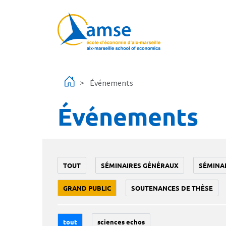
Aller au contenu principal
Événements
Événements
TOUT
SÉMINAIRES GÉNÉRAUX
SÉMINA
GRAND PUBLIC
SOUTENANCES DE THÈSE
tout
sciences echos