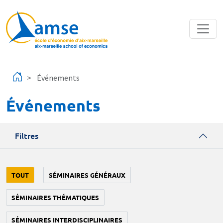
Aller au contenu principal
Événements
Événements
Filtres
TOUT
SÉMINAIRES GÉNÉRAUX
SÉMINAIRES THÉMATIQUES
SÉMINAIRES INTERDISCIPLINAIRES