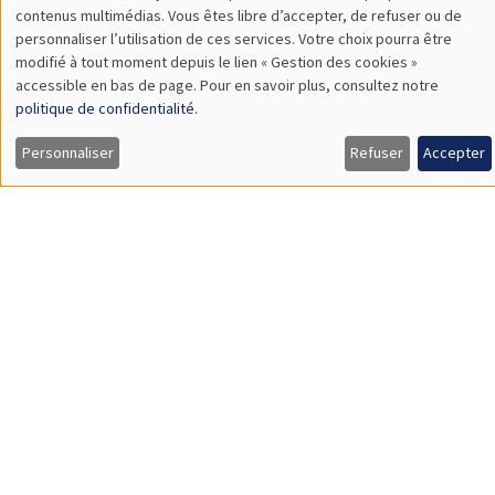
TBA
contenus multimédias. Vous êtes libre d’accepter, de refuser ou de
des
personnaliser l’utilisation de ces services. Votre choix pourra être
modifié à tout moment depuis le lien « Gestion des cookies »
données
accessible en bas de page. Pour en savoir plus, consultez notre
personnelles
SÉMINAIRES THÉMATIQUES
politique de confidentialité
.
et
PUBLIC ECONOMICS SEMINAR
Personnaliser
Refuser
Accepter
des
Îlot Bernard du Bois
cookies
Vendredi 19 mars 2027
12:00 à 13:00
TBA
SÉMINAIRES THÉMATIQUES
PUBLIC ECONOMICS SEMINAR
Îlot Bernard du Bois