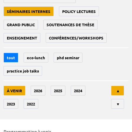
SÉMINAIRES INTERNES
POLICY LECTURES
GRAND PUBLIC
SOUTENANCES DE THÈSE
ENSEIGNEMENT
CONFÉRENCES/WORKSHOPS
tout
eco-lunch
phd seminar
practice job talks
Tri
À VENIR
2026
2025
2024
▲
2023
2022
▼
Programmation à venir