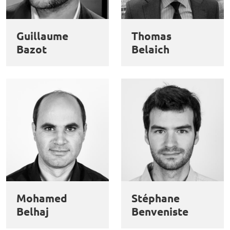
et
Personnaliser
Refuser
Accepter
des
Guillaume
Thomas
cookies
Bazot
Belaich
Mohamed
Stéphane
Belhaj
Benveniste