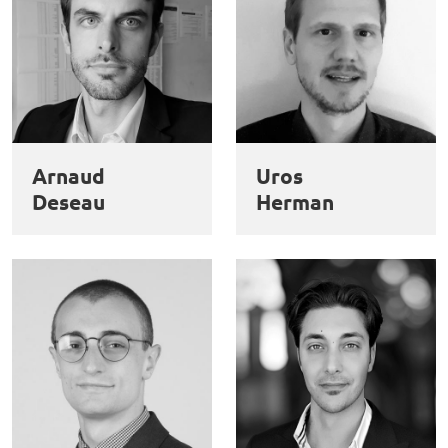
Arnaud
Uros
Deseau
Herman