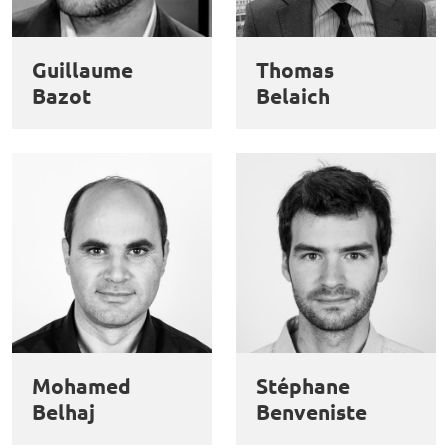
et
Personnaliser
Refuser
Accepter
des
Guillaume
Thomas
cookies
Bazot
Belaich
Mohamed
Stéphane
Belhaj
Benveniste