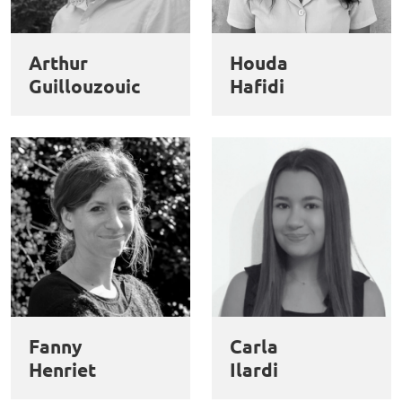
et
Personnaliser
Refuser
Accepter
des
Arthur
Houda
cookies
Guillouzouic
Hafidi
Fanny
Carla
Henriet
Ilardi