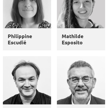
Philippine
Mathilde
Escudié
Esposito