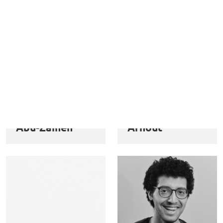
Mohammad
Alexandre
Abu-Zaineh
Arnout