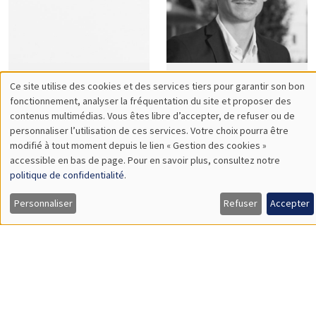
Didier
Ségal
Laussel
Le Guern Herry
Quentin
Stéphane