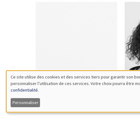
Ce site utilise des cookies et des services tiers pour garantir son 
personnaliser l’utilisation de ces services. Votre choix pourra être 
Utilisation
confidentialité
.
Cristina
Az
des
Pereira
Si
Personnaliser
données
personnelles