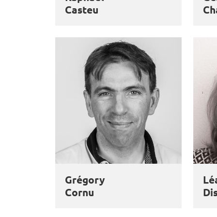
Casteu
Ch
Grégory
Lé
Cornu
Di