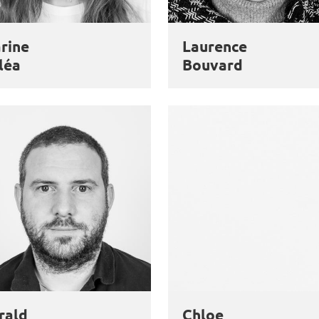
rine
Laurence
léa
Bouvard
rald
Chloe