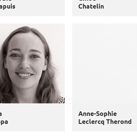
apuis
Chatelin
a
Anne-Sophie
spa
Leclercq Therond