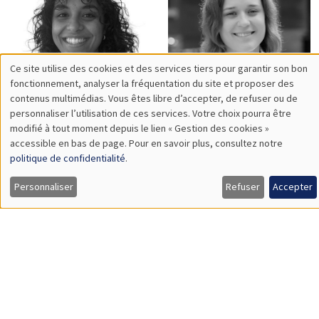
Julie
Eva
Rabenandrasana
Raiber