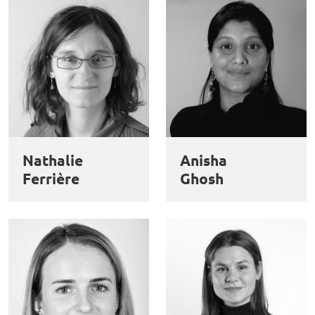
Nathalie
Anisha
Ferrière
Ghosh
Ce site utilise des cookies et des services tiers pour garantir son bon
Utilisation
fonctionnement, analyser la fréquentation du site et proposer des
contenus multimédias. Vous êtes libre d’accepter, de refuser ou de
des
personnaliser l’utilisation de ces services. Votre choix pourra être
modifié à tout moment depuis le lien « Gestion des cookies »
données
accessible en bas de page. Pour en savoir plus, consultez notre