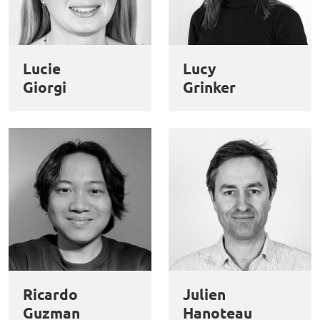
personnelles
politique de confidentialité
.
et
Personnaliser
Refuser
Accepter
des
Lucie
Lucy
cookies
Giorgi
Grinker
Ricardo
Julien
Guzman
Hanoteau