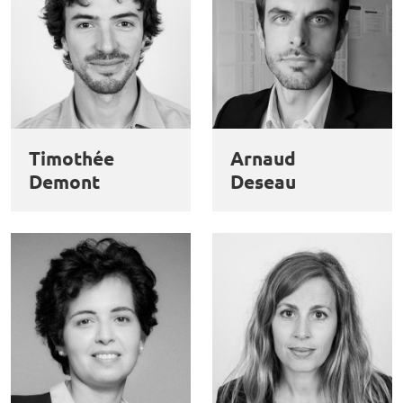
Timothée
Arnaud
Demont
Deseau