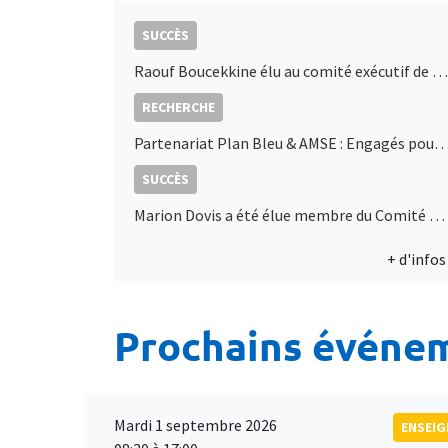
SUCCÈS
Raouf Boucekkine élu au comité exécutif de l’IEA
RECHERCHE
Partenariat Plan Bleu & AMSE : Engagés pour l'économie durable en Mé
SUCCÈS
Marion Dovis a été élue membre du Comité Directeur de l’AFSE
+ d'infos
Prochains événe
Mardi 1 septembre 2026
ENSEI