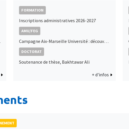
FORMATION
Inscriptions administratives 2026-2027
AMU/FEG
diterranée
Campagne Aix-Marseille Université : découvrez le podcast de Marc Sangnier
DOCTORAT
Soutenance de thèse, Bakhtawar Ali
+ d'infos
ments
GNEMENT