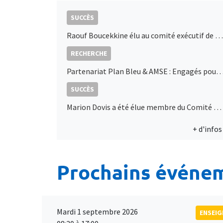
SUCCÈS
Raouf Boucekkine élu au comité exécutif de l’IEA
RECHERCHE
Partenariat Plan Bleu & AMSE : Engagés pour l'économie durable en Mé
SUCCÈS
Marion Dovis a été élue membre du Comité Directeur de l’AFSE
+ d'infos
Prochains événe
Mardi 1 septembre 2026
ENSEI