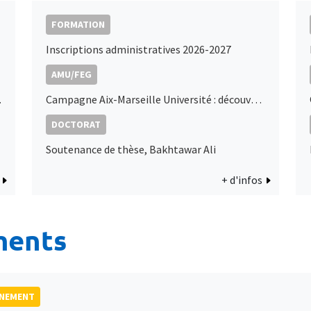
FORMATION
Inscriptions administratives 2026-2027
AMU/FEG
diterranée
Campagne Aix-Marseille Université : découvrez le podcast de Marc Sangnier
DOCTORAT
Soutenance de thèse, Bakhtawar Ali
+ d'infos
ments
GNEMENT