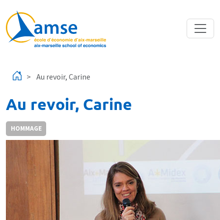
Aller au contenu principal
Au revoir, Carine
Au revoir, Carine
HOMMAGE