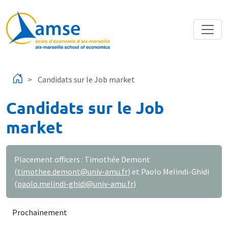
Aller au contenu principal
Candidats sur le Job market
Candidats sur le Job
market
Placement officers : Timothée Demont
(
timothee.demont@univ-amu.fr
) et Paolo Melindi-Ghidi
(
paolo.melindi-ghidi@univ-amu.fr
)
Prochainement