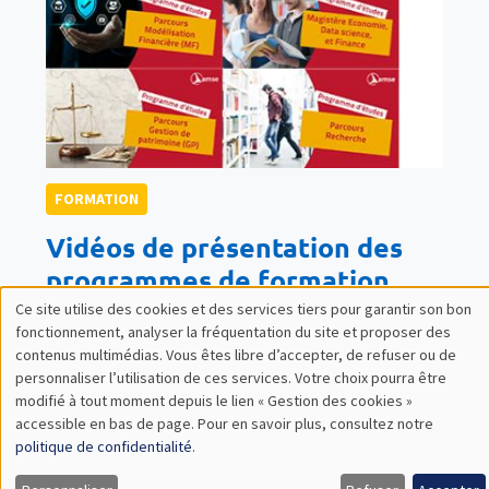
FORMATION
Vidéos de présentation des
programmes de formation
Ce site utilise des cookies et des services tiers pour garantir son bon
Nous sommes heureux d’annoncer la mise en ligne de
Utilisation
fonctionnement, analyser la fréquentation du site et proposer des
nouvelles vidéos de présentation de nos
contenus multimédias. Vous êtes libre d’accepter, de refuser ou de
des
personnaliser l’utilisation de ces services. Votre choix pourra être
programmes académiques, accessibles sur ce site
modifié à tout moment depuis le lien « Gestion des cookies »
données
web et sur notre chaîne YouTube.
accessible en bas de page. Pour en savoir plus, consultez notre
personnelles
politique de confidentialité
.
18 FÉVRIER 2026
et