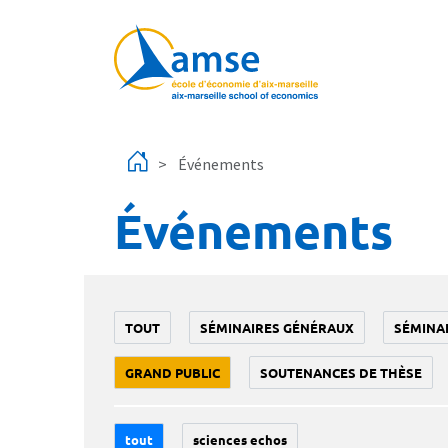
Aller au contenu principal
Événements
Événements
TOUT
SÉMINAIRES GÉNÉRAUX
SÉMINA
GRAND PUBLIC
SOUTENANCES DE THÈSE
tout
sciences echos