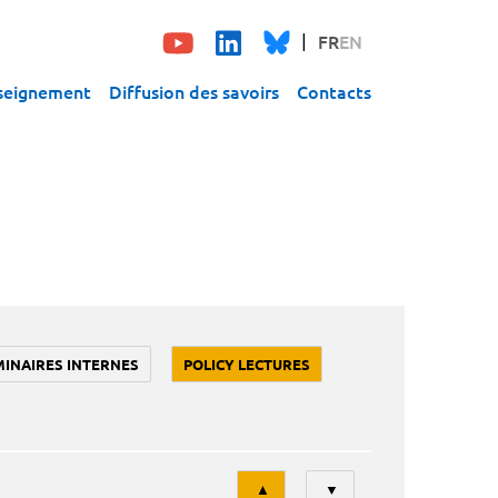
FR
EN
seignement
Diffusion des savoirs
Contacts
MINAIRES INTERNES
POLICY LECTURES
Tri
▲
▼