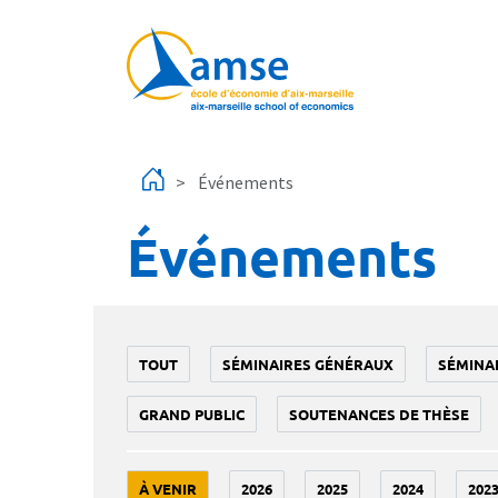
Aller au contenu principal
Événements
Événements
TOUT
SÉMINAIRES GÉNÉRAUX
SÉMINA
GRAND PUBLIC
SOUTENANCES DE THÈSE
À VENIR
2026
2025
2024
202