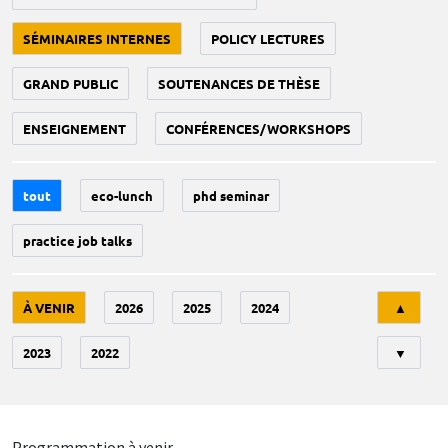
SÉMINAIRES INTERNES
POLICY LECTURES
GRAND PUBLIC
SOUTENANCES DE THÈSE
ENSEIGNEMENT
CONFÉRENCES/WORKSHOPS
tout
eco-lunch
phd seminar
practice job talks
Tri
À VENIR
2026
2025
2024
▲
2023
2022
▼
Programmation à venir