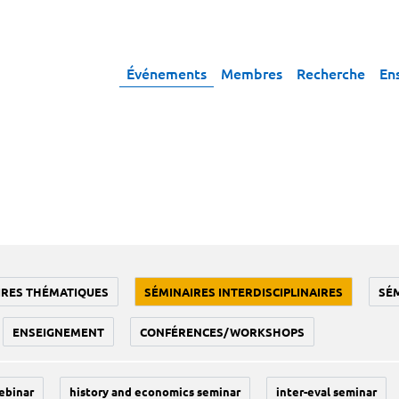
Événements
Membres
Recherche
En
IRES THÉMATIQUES
SÉMINAIRES INTERDISCIPLINAIRES
SÉ
ENSEIGNEMENT
CONFÉRENCES/WORKSHOPS
ebinar
history and economics seminar
inter-eval seminar