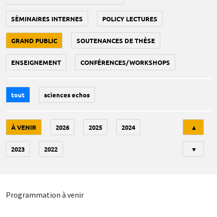
SÉMINAIRES INTERNES
POLICY LECTURES
GRAND PUBLIC
SOUTENANCES DE THÈSE
ENSEIGNEMENT
CONFÉRENCES/WORKSHOPS
tout
sciences echos
Tri
À VENIR
2026
2025
2024
▲
2023
2022
▼
Programmation à venir