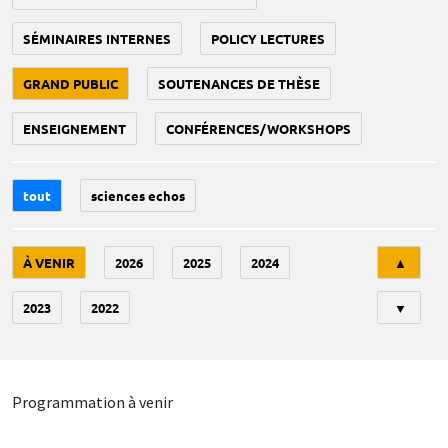
SÉMINAIRES INTERNES
POLICY LECTURES
GRAND PUBLIC
SOUTENANCES DE THÈSE
ENSEIGNEMENT
CONFÉRENCES/WORKSHOPS
tout
sciences echos
Tri
À VENIR
2026
2025
2024
▲
2023
2022
▼
Programmation à venir