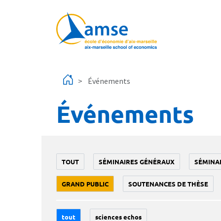
Aller au contenu principal
Événements
Événements
TOUT
SÉMINAIRES GÉNÉRAUX
SÉMINA
GRAND PUBLIC
SOUTENANCES DE THÈSE
tout
sciences echos