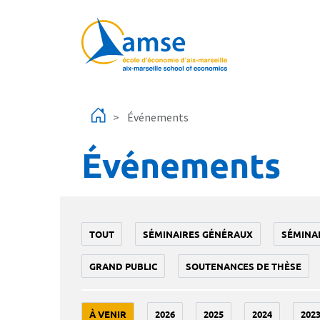
Aller au contenu principal
Événements
Événements
TOUT
SÉMINAIRES GÉNÉRAUX
SÉMINA
GRAND PUBLIC
SOUTENANCES DE THÈSE
À VENIR
2026
2025
2024
202