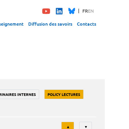
FR
EN
seignement
Diffusion des savoirs
Contacts
MINAIRES INTERNES
POLICY LECTURES
Tri
▲
▼