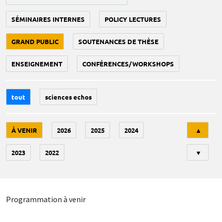
SÉMINAIRES INTERNES
POLICY LECTURES
GRAND PUBLIC
SOUTENANCES DE THÈSE
ENSEIGNEMENT
CONFÉRENCES/WORKSHOPS
tout
sciences echos
Tri
À VENIR
2026
2025
2024
▲
2023
2022
▼
Programmation à venir