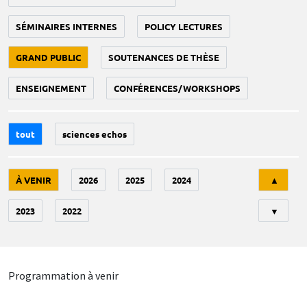
SÉMINAIRES INTERNES
POLICY LECTURES
GRAND PUBLIC
SOUTENANCES DE THÈSE
ENSEIGNEMENT
CONFÉRENCES/WORKSHOPS
tout
sciences echos
Tri
À VENIR
2026
2025
2024
▲
2023
2022
▼
Programmation à venir