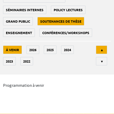
SÉMINAIRES INTERNES
POLICY LECTURES
GRAND PUBLIC
SOUTENANCES DE THÈSE
ENSEIGNEMENT
CONFÉRENCES/WORKSHOPS
Tri
À VENIR
2026
2025
2024
▲
2023
2022
▼
Programmation à venir