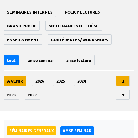
SÉMINAIRES INTERNES
POLICY LECTURES
GRAND PUBLIC
SOUTENANCES DE THÈSE
ENSEIGNEMENT
CONFÉRENCES/WORKSHOPS
tout
amse seminar
amse lecture
Tri
À VENIR
2026
2025
2024
▲
2023
2022
▼
SÉMINAIRES GÉNÉRAUX
AMSE SEMINAR