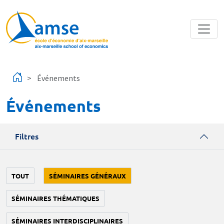
Aller au contenu principal
Événements
Événements
Filtres
TOUT
SÉMINAIRES GÉNÉRAUX
SÉMINAIRES THÉMATIQUES
SÉMINAIRES INTERDISCIPLINAIRES