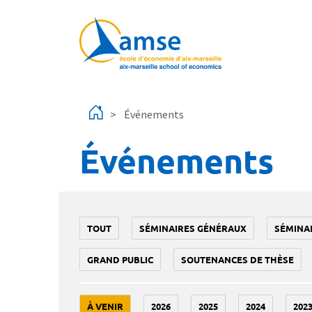
Aller au contenu principal
Événements
Événements
TOUT
SÉMINAIRES GÉNÉRAUX
SÉMINA
GRAND PUBLIC
SOUTENANCES DE THÈSE
À VENIR
2026
2025
2024
202