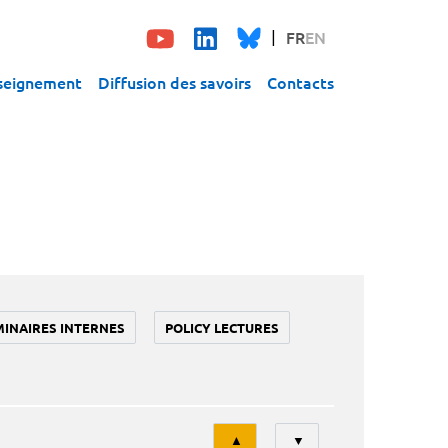
FR
EN
seignement
Diffusion des savoirs
Contacts
MINAIRES INTERNES
POLICY LECTURES
Tri
▲
▼