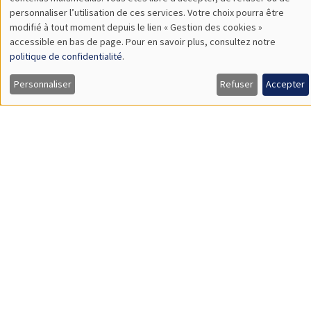
TBA
des
personnaliser l’utilisation de ces services. Votre choix pourra être
modifié à tout moment depuis le lien « Gestion des cookies »
données
accessible en bas de page. Pour en savoir plus, consultez notre
personnelles
politique de confidentialité
.
SÉMINAIRES GÉNÉRAUX
AMSE SEMINAR
et
Personnaliser
Refuser
Accepter
Îlot Bernard du Bois
Amphithéâtre
des
Lundi 9 novembre 2026
cookies
11:30 à 12:45
Amelie Schiprowski
University of Bonn
SÉMINAIRES GÉNÉRAUX
AMSE SEMINAR
Îlot Bernard du Bois
Amphithéâtre
Lundi 16 novembre 2026
11:30 à 12:45