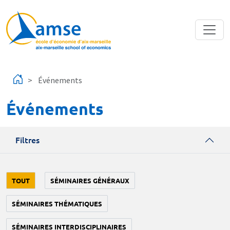
Aller au contenu principal
Événements
Événements
Filtres
TOUT
SÉMINAIRES GÉNÉRAUX
SÉMINAIRES THÉMATIQUES
SÉMINAIRES INTERDISCIPLINAIRES