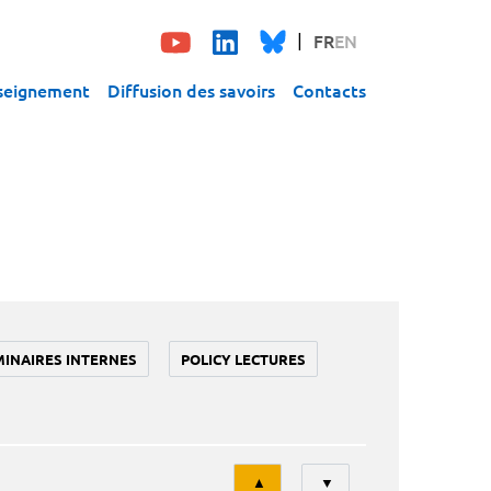
FR
EN
seignement
Diffusion des savoirs
Contacts
MINAIRES INTERNES
POLICY LECTURES
Tri
▲
▼