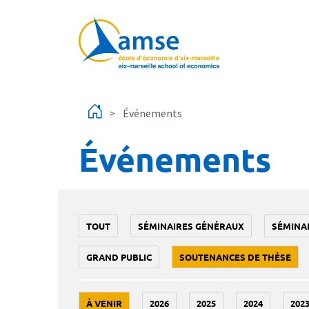
Aller au contenu principal
Événements
Événements
TOUT
SÉMINAIRES GÉNÉRAUX
SÉMINA
GRAND PUBLIC
SOUTENANCES DE THÈSE
À VENIR
2026
2025
2024
202