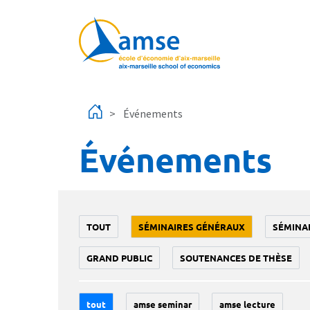
Aller au contenu principal
Événements
Événements
TOUT
SÉMINAIRES GÉNÉRAUX
SÉMINA
GRAND PUBLIC
SOUTENANCES DE THÈSE
tout
amse seminar
amse lecture