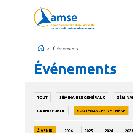
Aller au contenu principal
Événements
Événements
TOUT
SÉMINAIRES GÉNÉRAUX
SÉMINA
GRAND PUBLIC
SOUTENANCES DE THÈSE
À VENIR
2026
2025
2024
202