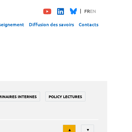
FR
EN
seignement
Diffusion des savoirs
Contacts
MINAIRES INTERNES
POLICY LECTURES
Tri
▲
▼