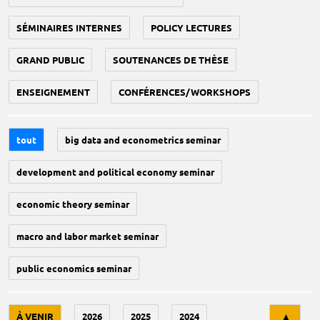
SÉMINAIRES INTERNES
POLICY LECTURES
GRAND PUBLIC
SOUTENANCES DE THÈSE
ENSEIGNEMENT
CONFÉRENCES/WORKSHOPS
tout
big data and econometrics seminar
development and political economy seminar
economic theory seminar
macro and labor market seminar
public economics seminar
Tri
À VENIR
2026
2025
2024
▲