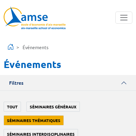
Aller au contenu principal
Événements
Événements
Filtres
TOUT
SÉMINAIRES GÉNÉRAUX
SÉMINAIRES THÉMATIQUES
SÉMINAIRES INTERDISCIPLINAIRES