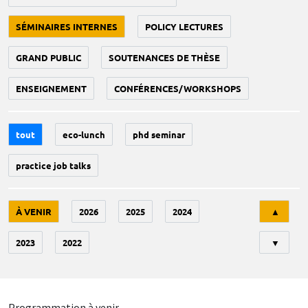
SÉMINAIRES INTERNES
POLICY LECTURES
GRAND PUBLIC
SOUTENANCES DE THÈSE
ENSEIGNEMENT
CONFÉRENCES/WORKSHOPS
tout
eco-lunch
phd seminar
practice job talks
Tri
À VENIR
2026
2025
2024
▲
2023
2022
▼
Programmation à venir