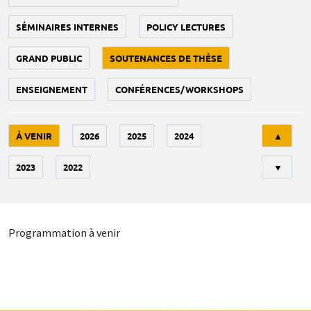
SÉMINAIRES INTERNES
POLICY LECTURES
GRAND PUBLIC
SOUTENANCES DE THÈSE
ENSEIGNEMENT
CONFÉRENCES/WORKSHOPS
Tri
À VENIR
2026
2025
2024
▲
2023
2022
▼
Programmation à venir