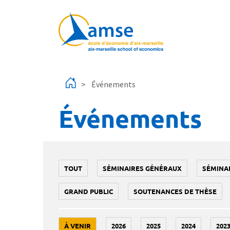
Aller au contenu principal
Événements
Événements
TOUT
SÉMINAIRES GÉNÉRAUX
SÉMINA
GRAND PUBLIC
SOUTENANCES DE THÈSE
À VENIR
2026
2025
2024
202