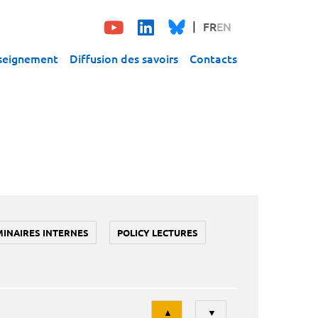
FR
EN
seignement
Diffusion des savoirs
Contacts
MINAIRES INTERNES
POLICY LECTURES
Tri
▲
▼