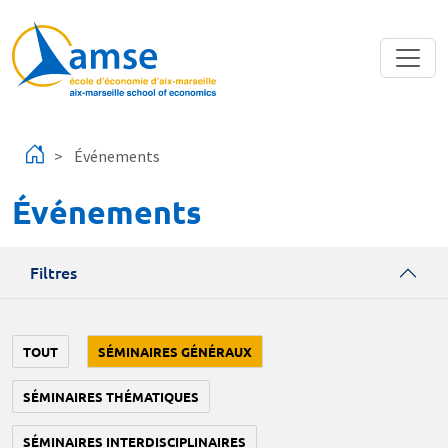
Aller au contenu principal
Événements
Événements
Filtres
TOUT
SÉMINAIRES GÉNÉRAUX
SÉMINAIRES THÉMATIQUES
SÉMINAIRES INTERDISCIPLINAIRES