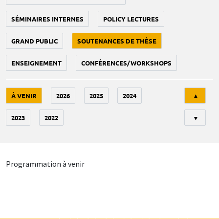
SÉMINAIRES INTERNES
POLICY LECTURES
GRAND PUBLIC
SOUTENANCES DE THÈSE
ENSEIGNEMENT
CONFÉRENCES/WORKSHOPS
Tri
À VENIR
2026
2025
2024
▲
2023
2022
▼
Programmation à venir