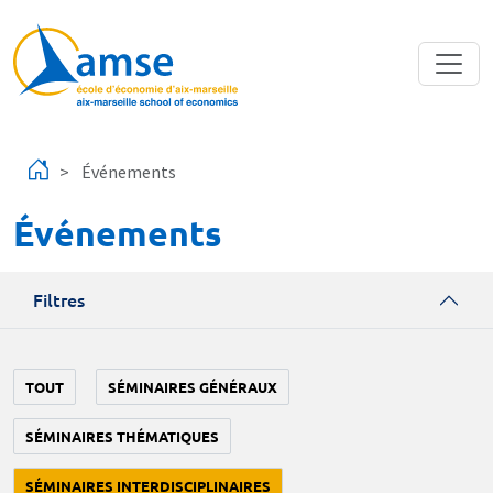
Aller au contenu principal
Événements
Événements
Filtres
TOUT
SÉMINAIRES GÉNÉRAUX
SÉMINAIRES THÉMATIQUES
SÉMINAIRES INTERDISCIPLINAIRES