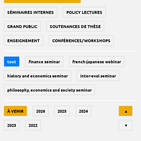
SÉMINAIRES INTERNES
POLICY LECTURES
GRAND PUBLIC
SOUTENANCES DE THÈSE
ENSEIGNEMENT
CONFÉRENCES/WORKSHOPS
tout
finance seminar
french-japanese webinar
history and economics seminar
inter-eval seminar
philosophy, economics and society seminar
Tri
À VENIR
2026
2025
2024
▲
2023
2022
▼