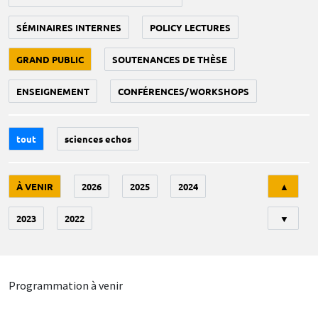
SÉMINAIRES INTERNES
POLICY LECTURES
GRAND PUBLIC
SOUTENANCES DE THÈSE
ENSEIGNEMENT
CONFÉRENCES/WORKSHOPS
tout
sciences echos
Tri
À VENIR
2026
2025
2024
▲
2023
2022
▼
Programmation à venir