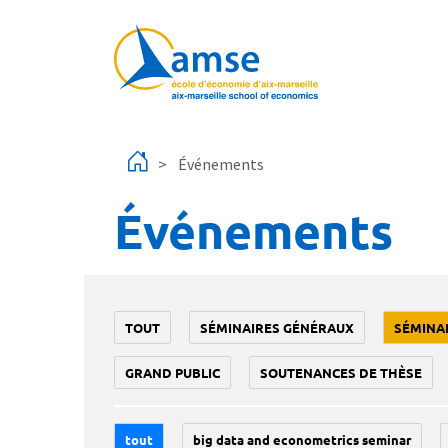
Aller au contenu principal
Événements
Événements
TOUT
SÉMINAIRES GÉNÉRAUX
SÉMINA
GRAND PUBLIC
SOUTENANCES DE THÈSE
tout
big data and econometrics seminar