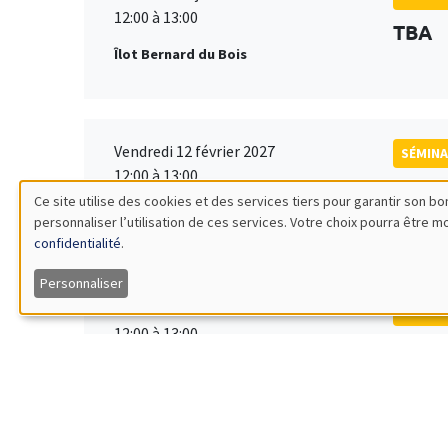
12:00 à 13:00
TBA
Îlot Bernard du Bois
Vendredi 12 février 2027
SÉMINA
12:00 à 13:00
TBA
Ce site utilise des cookies et des services tiers pour garantir son 
Îlot Bernard du Bois
personnaliser l’utilisation de ces services. Votre choix pourra être 
Utilisation
confidentialité
.
des
Personnaliser
Vendredi 19 mars 2027
SÉMINA
données
12:00 à 13:00
TBA
Îlot Bernard du Bois
personnelles
et