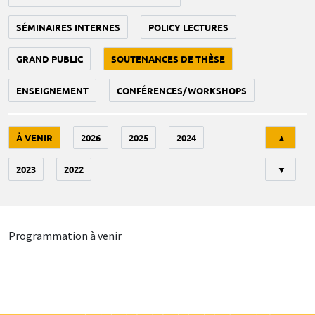
SÉMINAIRES INTERNES
POLICY LECTURES
GRAND PUBLIC
SOUTENANCES DE THÈSE
ENSEIGNEMENT
CONFÉRENCES/WORKSHOPS
Tri
À VENIR
2026
2025
2024
▲
2023
2022
▼
Programmation à venir