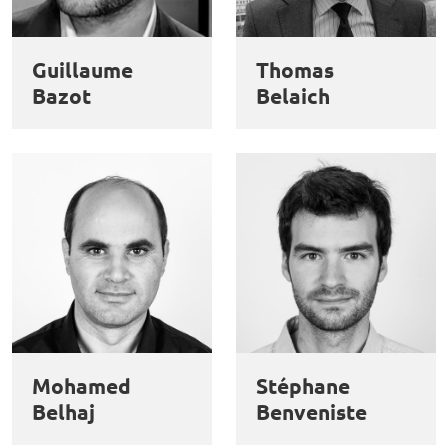
et
Personnaliser
Refuser
Accepter
des
Guillaume
Thomas
cookies
Bazot
Belaich
Mohamed
Stéphane
Belhaj
Benveniste