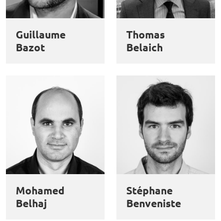
et
Personnaliser
Refuser
Accepter
des
Guillaume
Thomas
cookies
Bazot
Belaich
Mohamed
Stéphane
Belhaj
Benveniste