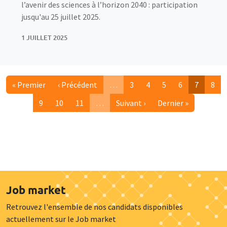
l’avenir des sciences à l’horizon 2040 : participation
jusqu'au 25 juillet 2025.
1 JUILLET 2025
Première page
Page précédente
Page
Page
Page
Page
Page cou
Pag
« Premier
‹ Précédent
…
3
4
5
6
7
8
More pages
Page
Page
Page
Page suivante
Dernière page
9
10
11
…
Suivant ›
Dernier »
More pages
Job market
Retrouvez l'ensemble de nos candidats disponibles
actuellement sur le Job market