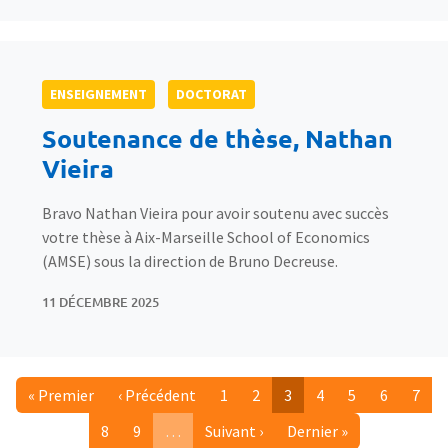
ENSEIGNEMENT
DOCTORAT
Soutenance de thèse, Nathan
Vieira
Bravo Nathan Vieira pour avoir soutenu avec succès
votre thèse à Aix-Marseille School of Economics
(AMSE) sous la direction de Bruno Decreuse.
11 DÉCEMBRE 2025
Première page
Page précédente
Page
Page
Page courante
Page
Page
Page
Page
« Premier
‹ Précédent
1
2
3
4
5
6
7
Page
Page
Page suivante
Dernière page
8
9
…
Suivant ›
Dernier »