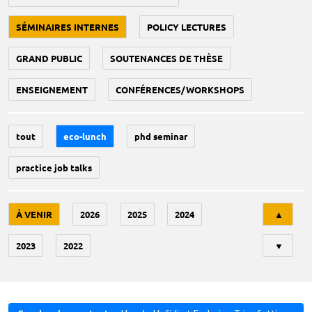
SÉMINAIRES INTERNES
POLICY LECTURES
GRAND PUBLIC
SOUTENANCES DE THÈSE
ENSEIGNEMENT
CONFÉRENCES/WORKSHOPS
tout
eco-lunch
phd seminar
practice job talks
Tri
À VENIR
2026
2025
2024
▲
2023
2022
▼