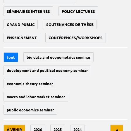
SÉMINAIRES INTERNES
POLICY LECTURES
GRAND PUBLIC
SOUTENANCES DE THÈSE
ENSEIGNEMENT
CONFÉRENCES/WORKSHOPS
tout
big data and econometrics seminar
development and political economy seminar
economic theory seminar
macro and labor market seminar
public economics seminar
Tri
À VENIR
2026
2025
2024
▲