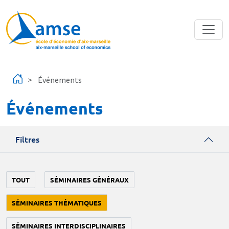
Aller au contenu principal
Événements
Événements
Filtres
TOUT
SÉMINAIRES GÉNÉRAUX
SÉMINAIRES THÉMATIQUES
SÉMINAIRES INTERDISCIPLINAIRES