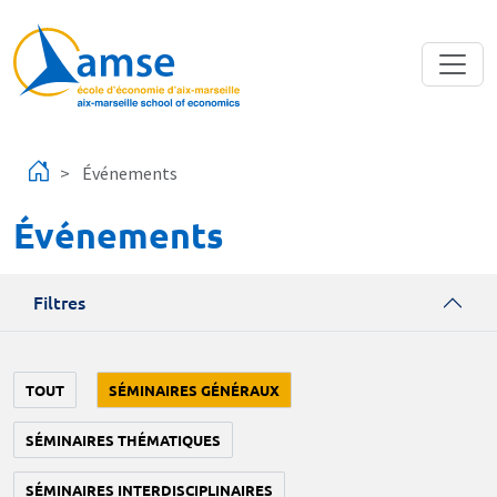
Aller au contenu principal
Événements
Événements
Filtres
TOUT
SÉMINAIRES GÉNÉRAUX
SÉMINAIRES THÉMATIQUES
SÉMINAIRES INTERDISCIPLINAIRES