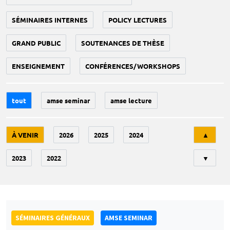
SÉMINAIRES INTERNES
POLICY LECTURES
GRAND PUBLIC
SOUTENANCES DE THÈSE
ENSEIGNEMENT
CONFÉRENCES/WORKSHOPS
tout
amse seminar
amse lecture
Tri
À VENIR
2026
2025
2024
▲
2023
2022
▼
SÉMINAIRES GÉNÉRAUX
AMSE SEMINAR