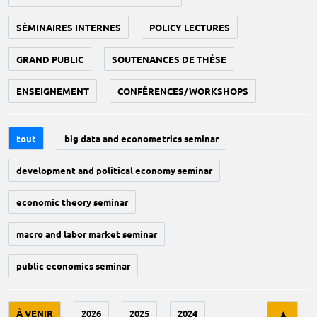
SÉMINAIRES INTERNES
POLICY LECTURES
GRAND PUBLIC
SOUTENANCES DE THÈSE
ENSEIGNEMENT
CONFÉRENCES/WORKSHOPS
tout
big data and econometrics seminar
development and political economy seminar
economic theory seminar
macro and labor market seminar
public economics seminar
Tri
À VENIR
2026
2025
2024
▲